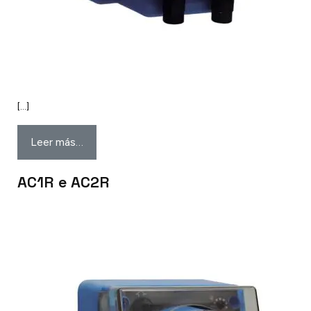
[…]
Leer más…
AC1R e AC2R