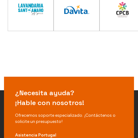
¿Necesita ayuda?
¡Hable con nosotros!
Ofrecemos soporte especializado. ¡Contáctenos o
solicite un presupuesto!
Asistencia Portugal