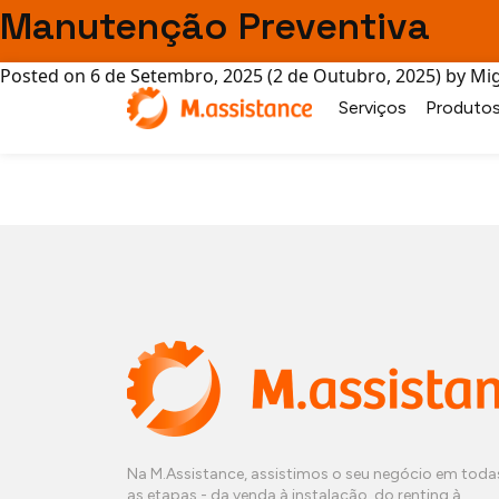
Navegação nos Posts
Manutenção Preventiva
Assistência Técnica
Posted on
6 de Setembro, 2025
(2 de Outubro, 2025)
by
Mig
Serviços
Produto
Na M.Assistance, assistimos o seu negócio em toda
as etapas - da venda à instalação, do renting à