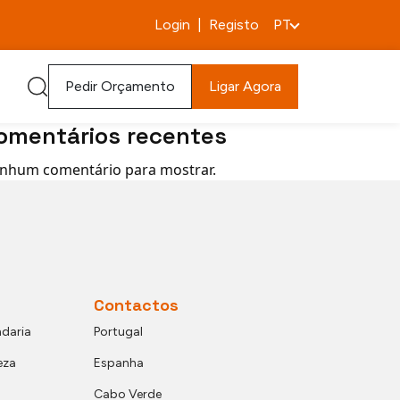
quisar
Login
|
Registo
PT
Pesquisar
rtigos recentes
Pedir Orçamento
Ligar Agora
omentários recentes
nhum comentário para mostrar.
Contactos
daria
Portugal
eza
Espanha
Cabo Verde