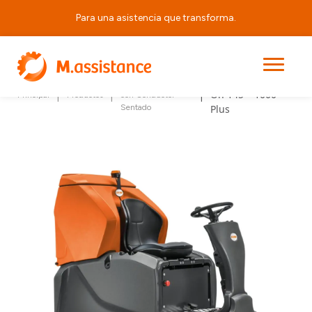
Para una asistencia que transforma.
Grande Brio Ride
Auto Fregadoras
|
|
|
On 145 – 1000
Principal
Productos
con Conductor
Sentado
Plus