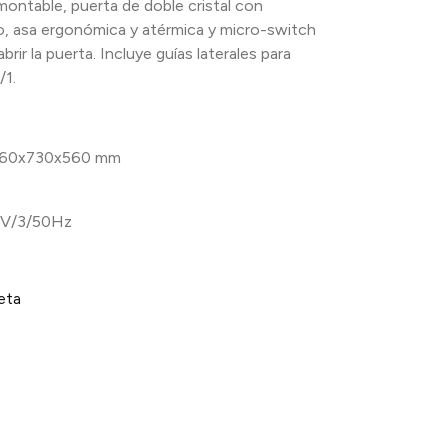
ontable, puerta de doble cristal con
o, asa ergonómica y atérmica y micro-switch
brir la puerta. Incluye guías laterales para
/1.
60x730x560 mm
V/3/50Hz
eta