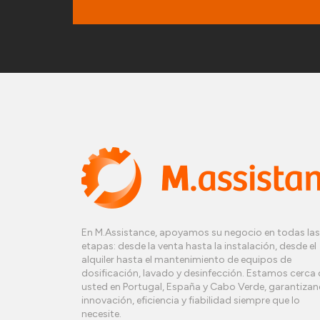
En M.Assistance, apoyamos su negocio en todas las
etapas: desde la venta hasta la instalación, desde el
alquiler hasta el mantenimiento de equipos de
dosificación, lavado y desinfección. Estamos cerca 
usted en Portugal, España y Cabo Verde, garantiza
innovación, eficiencia y fiabilidad siempre que lo
necesite.