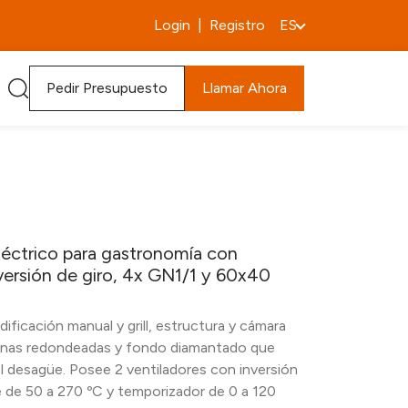
Login
|
Registro
ES
Pedir Presupuesto
Llamar Ahora
éctrico para gastronomía con
inversión de giro, 4x GN1/1 y 60x40
ficación manual y grill, estructura y cámara
uinas redondeadas y fondo diamantado que
el desagüe. Posee 2 ventiladores con inversión
e de 50 a 270 ºC y temporizador de 0 a 120