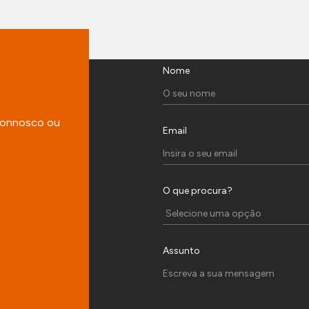
Nome
 connosco ou
Email
O que procura?
Assunto