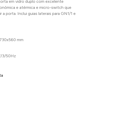
porta em vidro duplo com excelente
gonómica e atérmica e micro-switch que
r a porta. Inclui guias laterais para GN1/1 e
730x560 mm
/3/50Hz
ta