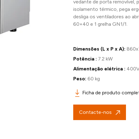
vedante de porta removível, 
isolamento térmico, pega er
desliga os ventiladores ao abri
60×40 e 1 grelha GN1/1.
Dimensões (L x P x A):
860x
Potência :
7.2 kW
Alimentação elétrica :
400V
Peso:
60 kg
Ficha de produto comple
Contacte-nos