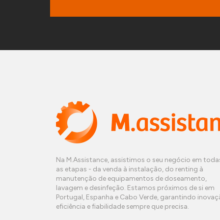
Na M.Assistance, assistimos o seu negócio em toda
as etapas - da venda à instalação, do renting à
manutenção de equipamentos de doseamento,
lavagem e desinfeção. Estamos próximos de si em
Portugal, Espanha e Cabo Verde, garantindo inovaç
eficiência e fiabilidade sempre que precisa.