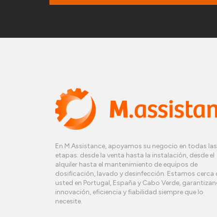
En M.Assistance, apoyamos su negocio en todas las
etapas: desde la venta hasta la instalación, desde el
alquiler hasta el mantenimiento de equipos de
dosificación, lavado y desinfección. Estamos cerca 
usted en Portugal, España y Cabo Verde, garantiza
innovación, eficiencia y fiabilidad siempre que lo
necesite.