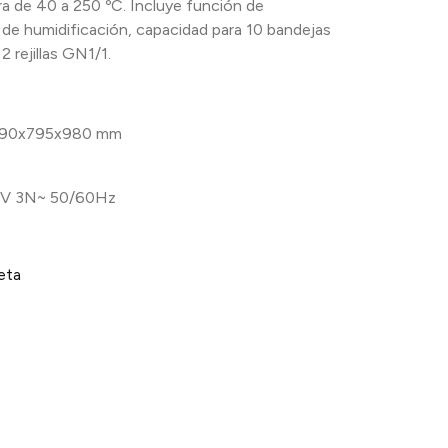
ra de 40 a 250 ºC. Incluye función de
s de humidificación, capacidad para 10 bandejas
 rejillas GN1/1.
90x795x980 mm
V 3N~ 50/60Hz
eta