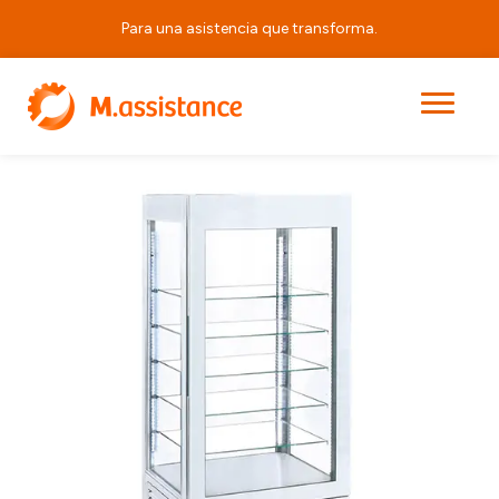
Para una asistencia que transforma.
|
|
|
APRV LUX 480
Principal
Productos
Armarios Panorámicos