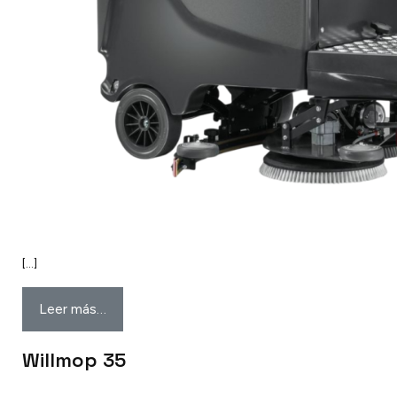
[…]
Leer más…
Willmop 35