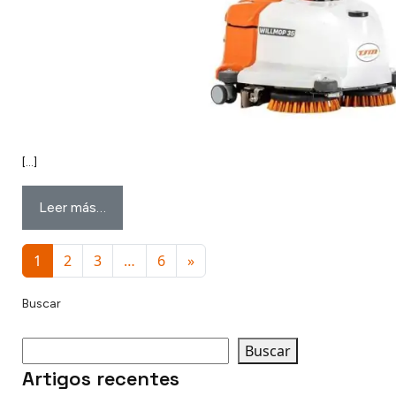
[…]
Leer más…
1
2
3
…
6
»
Buscar
Buscar
Artigos recentes