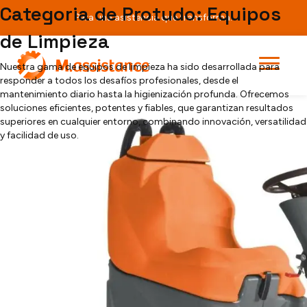
Teste
Categoria de Protudo:
Equipos
Para una asistencia que transforma.
de Limpieza
[searchandfilter fields="search,category,post_tag"]
Grande Brio Ride On 75 – 550
Nuestra gama de equipos de limpieza ha sido desarrollada para
responder a todos los desafíos profesionales, desde el
mantenimiento diario hasta la higienización profunda. Ofrecemos
soluciones eficientes, potentes y fiables, que garantizan resultados
superiores en cualquier entorno, combinando innovación, versatilidad
y facilidad de uso.