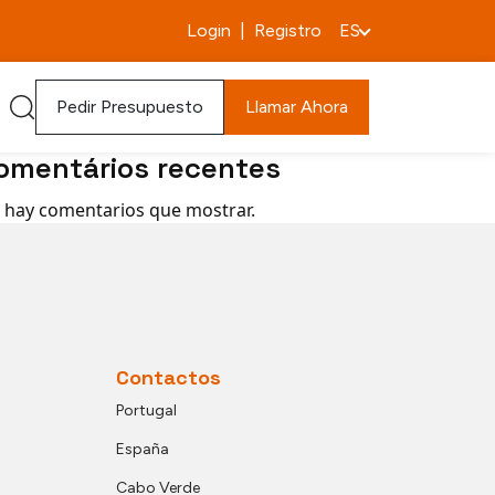
car
Login
|
Registro
ES
Buscar
rtigos recentes
Pedir Presupuesto
Llamar Ahora
omentários recentes
 hay comentarios que mostrar.
Contactos
Portugal
España
Cabo Verde