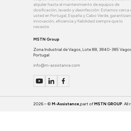
alquiler hasta el mantenimiento de equipos de
dosificación, lavado y desinfección. Estamos cerca 
usted en Portugal, España y Cabo Verde, garantiza
innovación, eficiencia y fiabilidad siempre que lo
necesite.
MSTN Group
Zona Industrial de Vagos, Lote 88, 3840-385 Vagos
Portugal
info@m-assistance.com
2026 – ©
M-Assistance
,part of
MSTN GROUP
. All