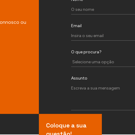
 connosco ou
Email
O que procura?
Assunto
Coloque a sua
questão!