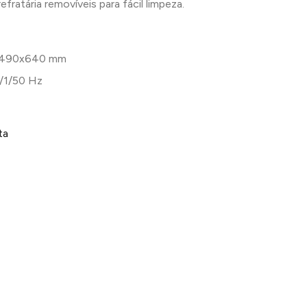
efratária removíveis para fácil limpeza.
490x640 mm
/1/50 Hz
ta