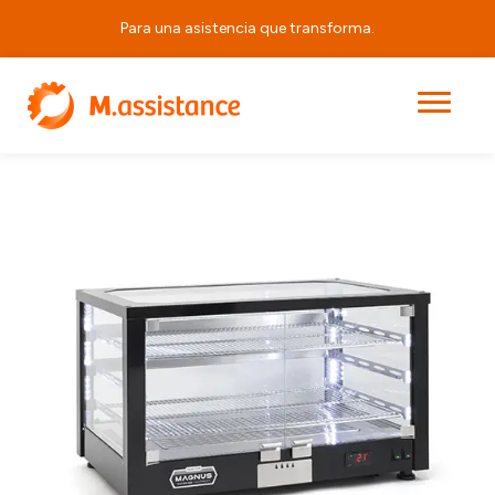
Para una asistencia que transforma.
|
|
|
VQV 2
Principal
Productos
Equipos Horeca