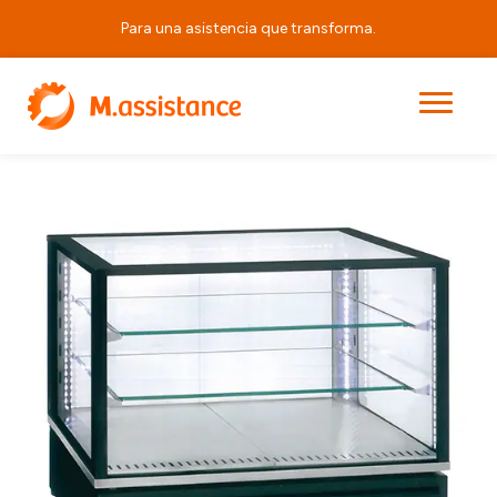
Para una asistencia que transforma.
|
|
|
VPRB 800
Principal
Productos
Equipos Horeca