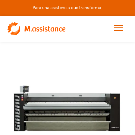
Para una asistencia que transforma.
|
|
|
PBP5125
Principal
Productos
Calandras Profesionales