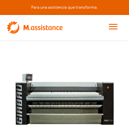
Para una asistencia que transforma.
|
|
|
PBP5119
Principal
Productos
Calandras Profesionales