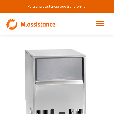
Para una asistencia que transforma.
|
|
|
MP 50/25
Principal
Productos
Equipos Horeca