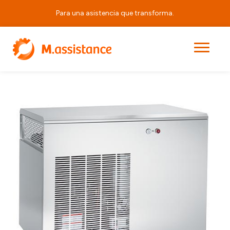
Para una asistencia que transforma.
|
|
|
KFE 600
Principal
Productos
Equipos Horeca