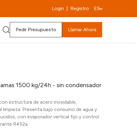
Login
|
Registro
ES
Pedir Presupuesto
Llamar Ahora
camas 1500 kg/24h - sin condensador
con estructura de acero inoxidable,
cil limpieza. Presenta bajo consumo de agua y
cidos, con evaporador vertical fijo y control
gerante R452a.