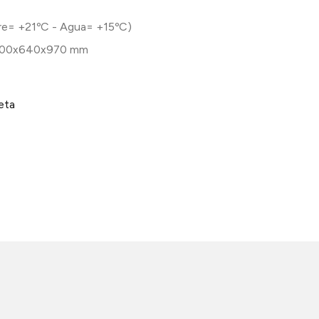
re= +21ºC - Agua= +15ºC)
00x640x970 mm
eta