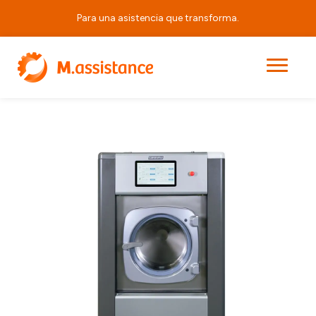
Para una asistencia que transforma.
|
|
|
GS7013
Principal
Productos
Equipos de Lavandería