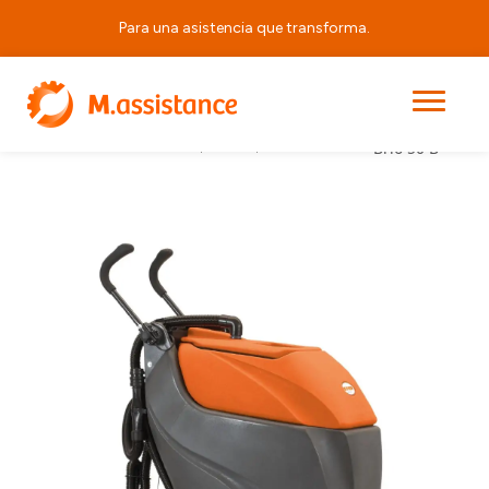
Para una asistencia que transforma.
Grande
Auto Fregadoras con
|
|
|
Principal
Productos
Brio 50 B
Operador Apeado