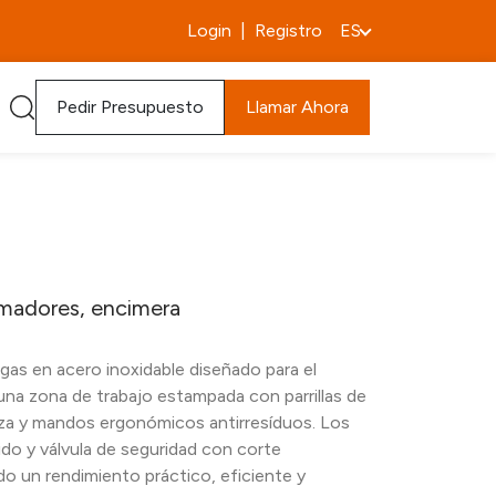
Login
|
Registro
ES
Pedir Presupuesto
Llamar Ahora
madores, encimera
gas en acero inoxidable diseñado para el
una zona de trabajo estampada con parrillas de
eza y mandos ergonómicos antirresíduos. Los
o y válvula de seguridad con corte
o un rendimiento práctico, eficiente y