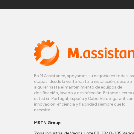
En M.Assistance, apoyamos su negocio en todas las
etapas: desde la venta hasta la instalación, desde el
alquiler hasta el mantenimiento de equipos de
dosificación, lavado y desinfección. Estamos cerca 
usted en Portugal, España y Cabo Verde, garantiza
innovación, eficiencia y fiabilidad siempre que lo
necesite.
MSTN Group
Zona Industrial de Vagos, Lote 88, 3840-385 Vagos