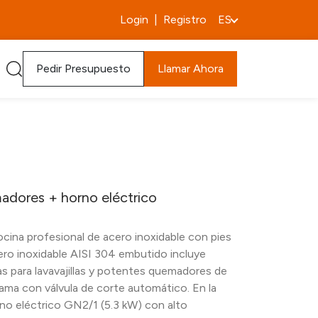
Login
|
Registro
ES
Pedir Presupuesto
Llamar Ahora
adores + horno eléctrico
ina profesional de acero inoxidable con pies
ero inoxidable AISI 304 embutido incluye
tas para lavavajillas y potentes quemadores de
ama con válvula de corte automático. En la
rno eléctrico GN2/1 (5.3 kW) con alto