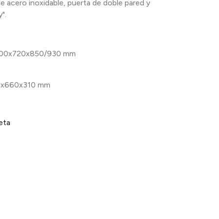
e acero inoxidable, puerta de doble pared y
".
00x720x850/930 mm
0x660x310 mm
eta