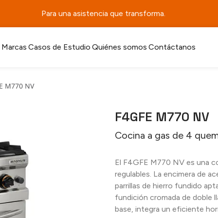
Para una asistencia que transforma.
Marcas
Casos de Estudio
Quiénes somos
Contáctanos
E M770 NV
F4GFE M770 NV
Cocina a gas de 4 quem
El F4GFE M770 NV es una coc
regulables. La encimera de ac
parrillas de hierro fundido ap
fundición cromada de doble ll
base, integra un eficiente ho