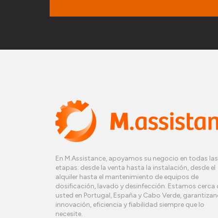
En M.Assistance, apoyamos su negocio en todas las
etapas: desde la venta hasta la instalación, desde el
alquiler hasta el mantenimiento de equipos de
dosificación, lavado y desinfección. Estamos cerca 
usted en Portugal, España y Cabo Verde, garantiza
innovación, eficiencia y fiabilidad siempre que lo
necesite.