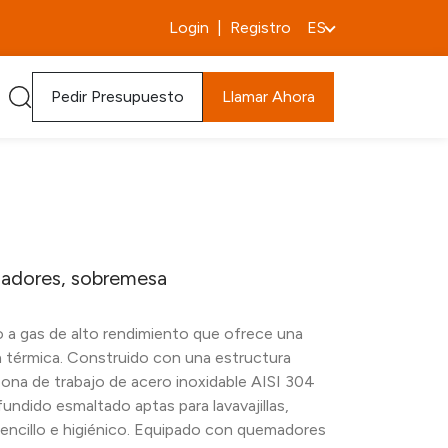
Login
|
Registro
ES
Pedir Presupuesto
Llamar Ahora
madores, sobremesa
 a gas de alto rendimiento que ofrece una
ón térmica. Construido con una estructura
zona de trabajo de acero inoxidable AISI 304
 fundido esmaltado aptas para lavavajillas,
encillo e higiénico. Equipado con quemadores