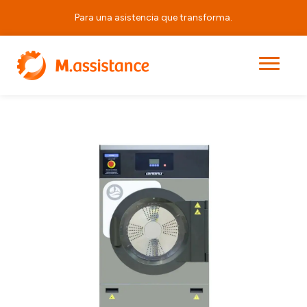
Para una asistencia que transforma.
|
|
|
ED340
Principal
Productos
Equipos de Lavandería