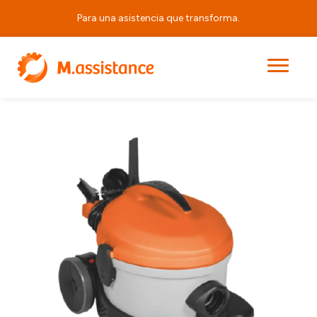
Para una asistencia que transforma.
|
|
|
Duravac Dry Quiet 11
Principal
Productos
Aspiradores