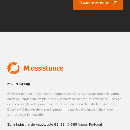
Enviar mensaje
MSTN Group
En M.Assistance, apoyamos su negocio en todas las etapas: desde la venta
hasta la instalación, desde el alquiler hasta el mantenimiento de equipos de
dosificación, lavado y desinfección. Estamos cerca de usted en Portugal,
España y Cabo Verde, garantizando innovación, eficiencia y fiabilidad
siempre que lo necesite.
Zona Industrial de Vagos, Lote 88, 3840-385 Vagos, Portugal