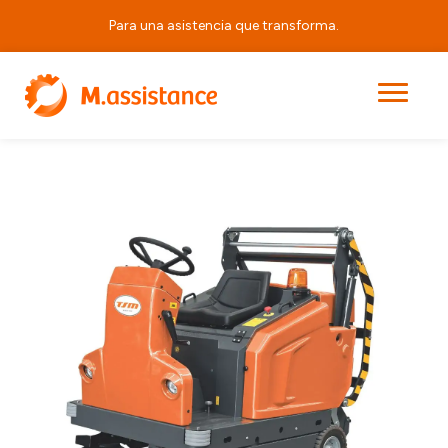
Para una asistencia que transforma.
|
|
|
Durasweep 130 B
Principal
Productos
Barredoras