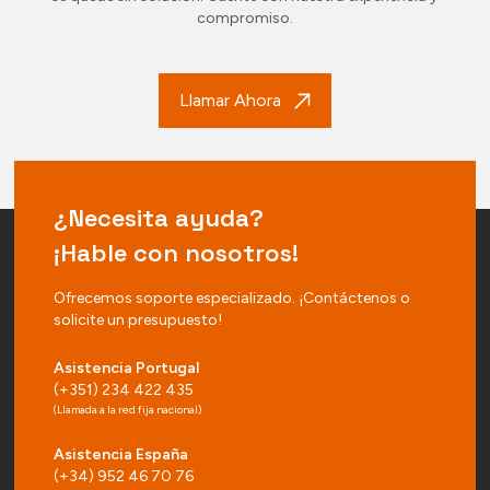
compromiso.
Llamar Ahora
¿Necesita ayuda?
¡Hable con nosotros!
Ofrecemos soporte especializado. ¡Contáctenos o
solicite un presupuesto!
Asistencia Portugal
(+351) 234 422 435
(Llamada a la red fija nacional)
Asistencia España
(+34) 952 46 70 76