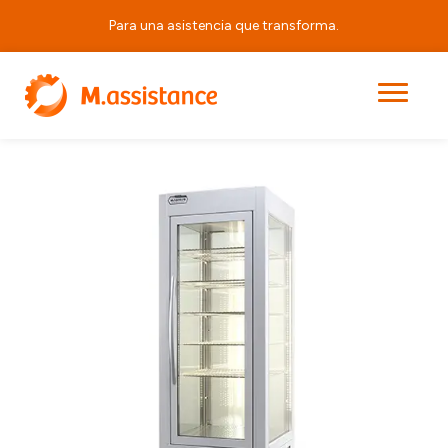
Para una asistencia que transforma.
|
|
|
APRV 360
Principal
Productos
Armarios Panorámicos