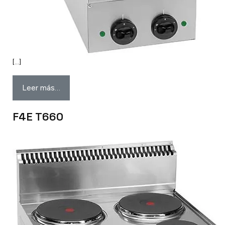
[…]
Leer más…
F4E T660