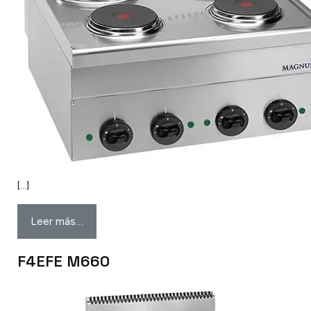
[…]
Leer más…
F4EFE M660