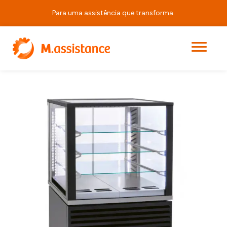
Para uma assistência que transforma.
|
|
|
VPR 800
Início
Produtos
Equipamentos de Horeca