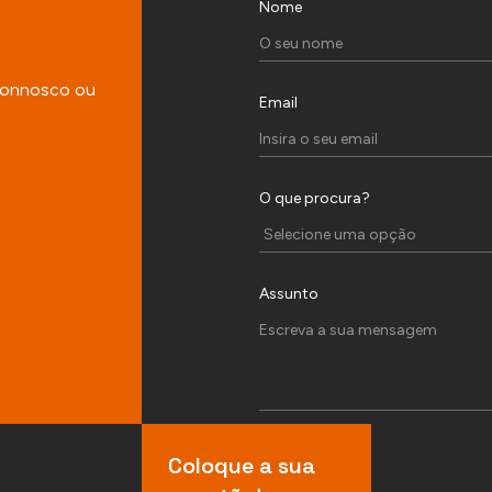
Nome
 connosco ou
Email
O que procura?
Assunto
Coloque a sua