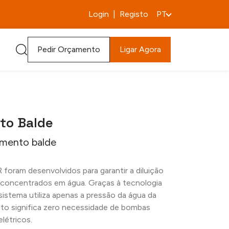
Login
|
Registo
PT
Pedir Orçamento
Ligar Agora
to Balde
himento balde
 foram desenvolvidos para garantir a diluição
s concentrados em água. Graças à tecnologia
sistema utiliza apenas a pressão da água da
Isto significa zero necessidade de bombas
létricos.