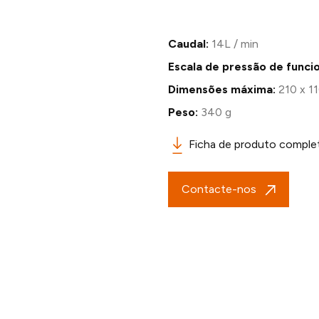
Caudal:
14L / min
Escala de pressão de func
Dimensões máxima:
210 x 1
Peso:
340 g
Ficha de produto comple
Contacte-nos