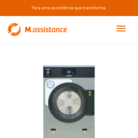
Para uma assistência que transforma.
|
|
|
ED460
Início
Produtos
Equipamentos de Lavandaria