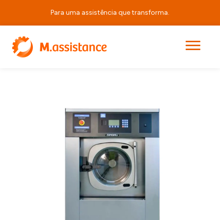
Para uma assistência que transforma.
|
|
|
HS6024
Início
Produtos
Equipamentos de Lavandaria