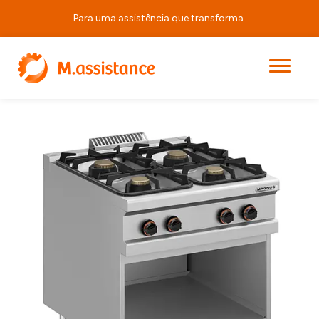
Para uma assistência que transforma.
|
|
|
F4G M980 NV
Início
Produtos
Equipamentos de Horeca