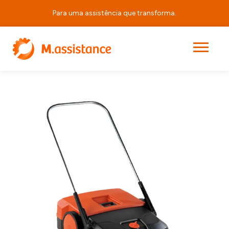
Para uma assistência que transforma.
|
|
|
Durasweep 375
Início
Produtos
Equipamentos de Limpeza