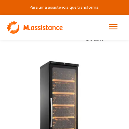
Para uma assistência que transforma.
CV 450 PV
Equipamentos de
|
|
|
Início
Produtos
Exclusive
Horeca