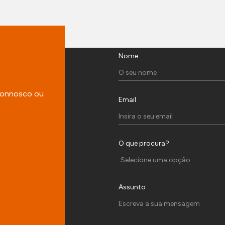
Nome
 connosco ou
Email
O que procura?
Assunto