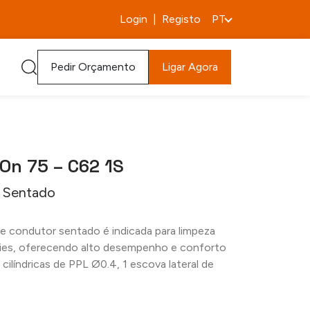
Login
|
Registo
PT
Pedir Orçamento
Ligar Agora
 On 75 – C62 1S
 Sentado
de condutor sentado é indicada para limpeza
ícies, oferecendo alto desempenho e conforto
s cilíndricas de PPL Ø0.4, 1 escova lateral de