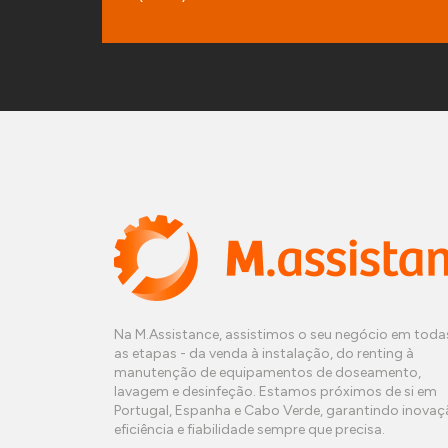
Na M.Assistance, assistimos o seu negócio em toda
as etapas - da venda à instalação, do renting à
manutenção de equipamentos de doseamento,
lavagem e desinfeção. Estamos próximos de si em
Portugal, Espanha e Cabo Verde, garantindo inovaç
eficiência e fiabilidade sempre que precisa.