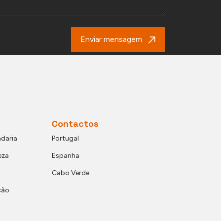
Enviar mensagem
Contactos
daria
Portugal
eza
Espanha
Cabo Verde
ção