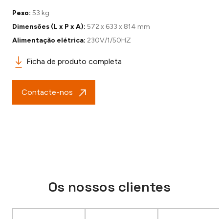
Peso:
53 kg
Dimensões (L x P x A):
572 x 633 x 814 mm
Alimentação elétrica:
230V/1/50HZ
Ficha de produto completa
Contacte-nos
Os nossos clientes