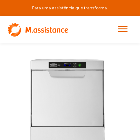
Para uma assistência que transforma.
|
|
|
AF 50.35 EL MN
Início
Produtos
Equipamentos de Horeca