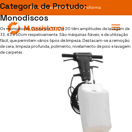
Teste
Categoria de Protudo:
Para uma assistência que transforma.
Monodiscos
[searchandfilter fields="search,category,post_tag"]
Durashine 13
Os monodiscos Durashine 13, 17 e 20 têm amplitudes de lavagem de
33, 43 e 50cm respetivamente. São máquinas fiáveis, e de utilização
fácil, que permitem vários tipos de limpeza. Destacam-se a remoção
de cera, limpeza profunda, polimento, nivelamento de piso e lavagem
de carpetes.