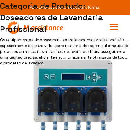
Teste
Categoria de Protudo:
Para uma assistência que transforma.
Doseadores de Lavandaria
[searchandfilter fields="search,category,post_tag"]
Tritón
Profissional
Os equipamentos de doseamento para lavanderia profissional são
especialmente desenvolvidos para realizar a dosagem automática de
produtos químicos nas máquinas de lavar industriais, assegurando
uma gestão precisa, eficiente e economicamente otimizada de todo
o processo de lavagem.