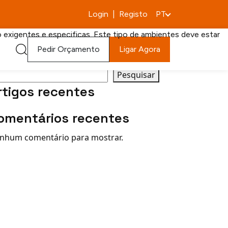
Login
|
Registo
PT
o exigentes e especificas. Este tipo de ambientes deve estar
quisar
Pedir Orçamento
Ligar Agora
Pesquisar
rtigos recentes
omentários recentes
nhum comentário para mostrar.