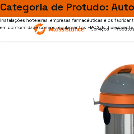
Teste
Categoria de Protudo:
Auto
[searchandfilter fields="search,category,post_tag"]
Instalações hoteleiras, empresas farmacêuticas e os fabricant
Durastem 22
em conformidade com os regulamentos HACCP. Tipicamente s
Serviços
Produto