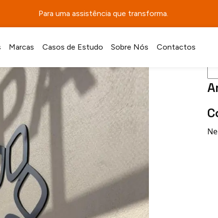
Para uma assistência que transforma.
Pes
s
Marcas
Casos de Estudo
Sobre Nós
Contactos
A
C
Ne