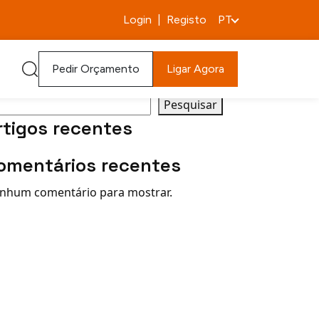
Login
|
Registo
PT
quisar
Pedir Orçamento
Ligar Agora
Pesquisar
rtigos recentes
omentários recentes
nhum comentário para mostrar.