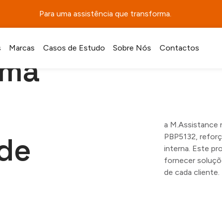
Para uma assistência que transforma.
s
Marcas
Casos de Estudo
Sobre Nós
Contactos
ima
a M.Assistance 
de
PBP5132, reforça
interna. Este 
fornecer soluçõ
de cada cliente.