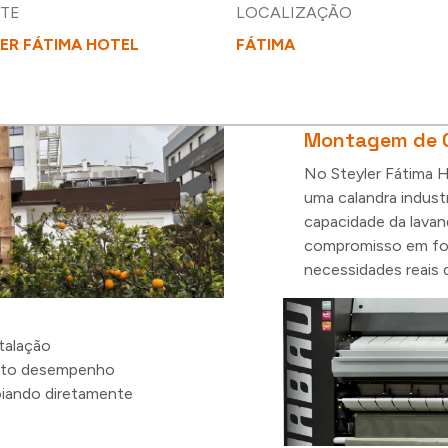
NTE
LOCALIZAÇÃO
ER FÁTIMA HOTEL
FÁTIMA
Montagem de C
No Steyler Fátima H
uma calandra industr
capacidade da lavan
compromisso em for
necessidades reais d
talação
alto desempenho
poiando diretamente