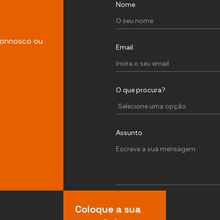
Nome
 connosco ou
Email
O que procura?
Assunto
Coloque a sua